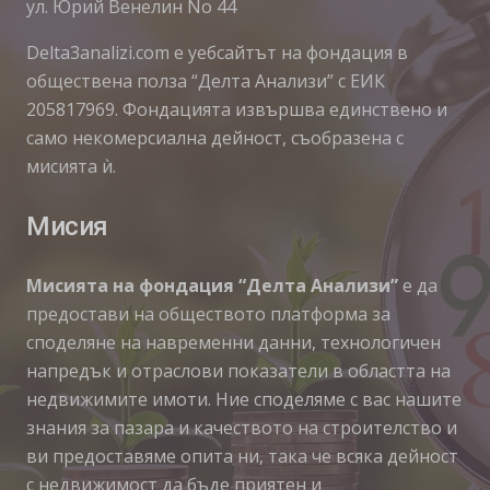
ул. Юрий Венелин No 44
Delta3analizi.com e уебсайтът на фондация в
обществена полза “Делта Анализи” с ЕИК
205817969. Фондацията извършва единствено и
само некомерсиална дейност, съобразена с
мисията ѝ.
Мисия
Мисията на фондация “Делта Анализи”
е да
предостави на обществото платформа за
споделяне на навременни данни, технологичен
напредък и отраслови показатели в областта на
недвижимите имоти. Ние споделяме с вас нашите
знания за пазара и качеството на строителство и
ви предоставяме опита ни, така че всяка дейност
с недвижимост да бъде приятен и