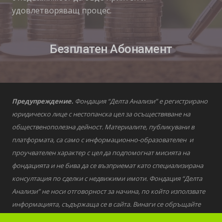
удовлетворяващ процес.
Безплатен Абонамент
Предупреждение.
Фондация “Делта Анализи” е регистрирано
юридическо лице с нестопанска цел за осъществяване на
общественополезна дейност. Материалите, публикувани в
платформата, са само с информационно-образователен и
проучвателен характер с цел да подпомогнат мисията на
фондацията и не бива да се възприемат като специализирана
консултация по сделки с недвижими имоти. Фондация “Делта
Анализи” не носи отговорност за начина, по който използвате
информацията, съдържаща се в сайта. Винаги се обръщайте
към квалифицирани специалисти за въпроси от финансов,