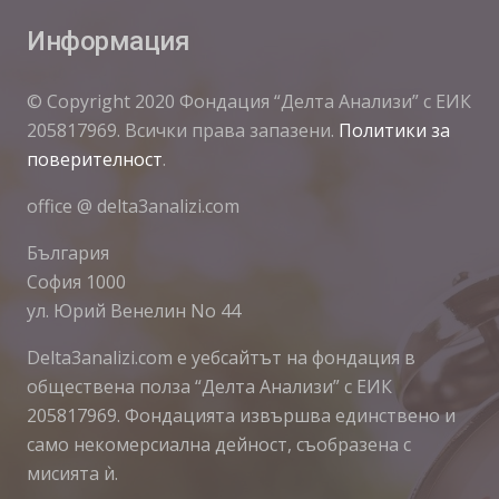
Информация
© Copyright 2020 Фондация “Делта Анализи” с ЕИК
205817969. Всички права запазени.
Политики за
поверителност
.
office @ delta3analizi.com
България
София 1000
ул. Юрий Венелин No 44
Delta3analizi.com e уебсайтът на фондация в
обществена полза “Делта Анализи” с ЕИК
205817969. Фондацията извършва единствено и
само некомерсиална дейност, съобразена с
мисията ѝ.