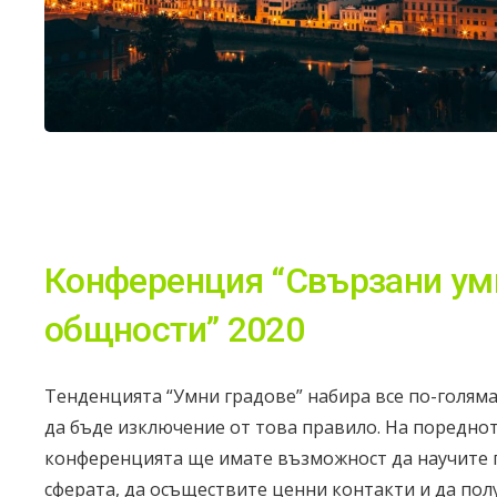
Конференция “Свързани ум
общности” 2020
Тенденцията “Умни градове” набира все по-голяма 
да бъде изключение от това правило. На поредно
конференцията ще имате възможност да научите 
сферата, да осъществите ценни контакти и да пол