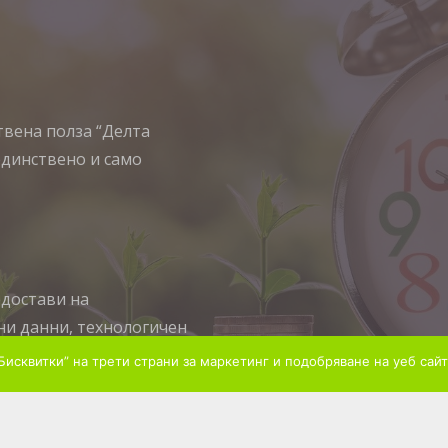
ствена полза “Делта
единствено и само
едостави на
ни данни, технологичен
недвижимите имоти. Ние
Бисквитки” на трети страни за маркетинг и подобряване на уеб сайт
вото на строителство и
с недвижимост да бъде