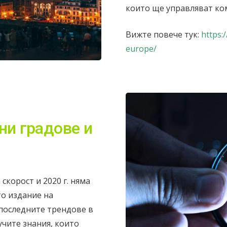
които ще управляват ко
Вижте повече тук:
https:
europe/
ни градове и
скорост и 2020 г. няма
то издание на
последните трендове в
учите знания, които