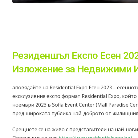
Резиденшъл Експо Есен 202
Изложение за Недвижими 
аповядайте на Residential Expo Есен 2023 – есенно
ексклузивния експо формат Residential Expo, който
ноември 2023 в Sofia Event Center (Mall Paradise Ce
пред широката публика най-доброто от жилищния
Срещнете се на живо с представители на най-нов
Повече вижте тук:
https://www.residentialexpo.bg/