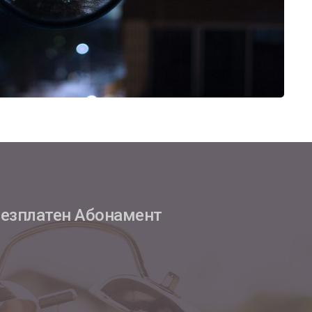
езплатен Абонамент