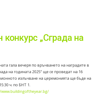
 конкурс „Сграда на
ата гала вечеря по връчването на наградите в
ада на годината 2025“ ще се проведат на 16
изионното излъчване на церемонията ще бъде на
5:30 ч. по БНТ 1.
//www.buildingoftheyear.bg/