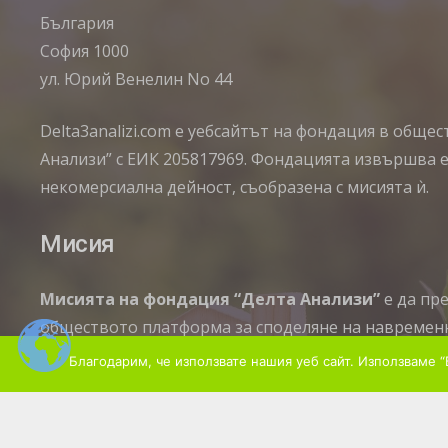
България
София 1000
ул. Юрий Венелин No 44
Delta3analizi.com e уебсайтът на фондация в обще
Анализи” с ЕИК 205817969. Фондацията извършва 
некомерсиална дейност, съобразена с мисията ѝ.
Мисия
Мисията на фондация “Делта Анализи”
е да пр
обществото платформа за споделяне на навремен
напредък и отраслови показатели в областта на 
Благодарим, че използвате нашия уеб сайт. Използваме “
споделяме с вас нашите знания за пазара и качест
ви предоставяме опита ни, така че всяка дейност 
приятен и удовлетворяващ процес.