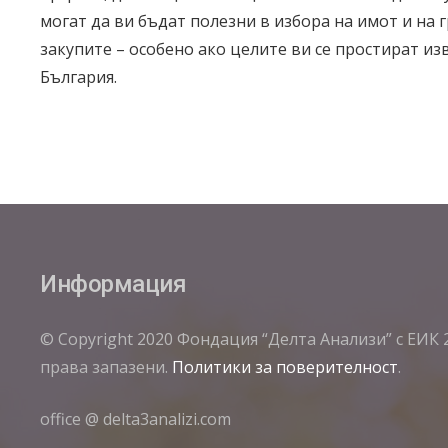
могат да ви бъдат полезни в избора на имот и на г
закупите – особено ако целите ви се простират из
България.
Информация
© Copyright 2020 Фондация “Делта Анализи” с ЕИК 
права запазени.
Политики за поверителност
.
office @ delta3analizi.com