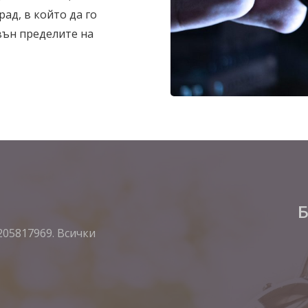
рад, в който да го
вън пределите на
Б
205817969. Всички