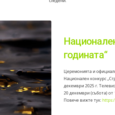
следени.
Национален
годината“
Церемонията и официалн
Национален конкурс „Сгр
декември 2025 г. Телев
20 декември (събота) от 1
Повече вижте тук:
https: