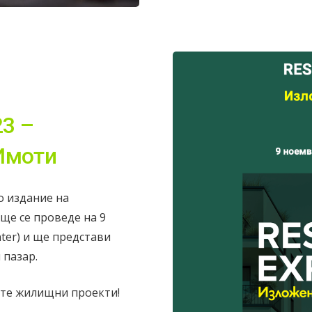
3 –
Имоти
то издание на
 ще се проведе на 9
nter) и ще представи
 пазар.
ите жилищни проекти!