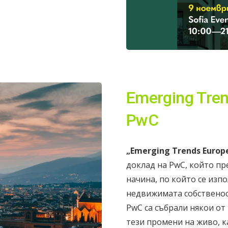
Emerging Tren
PwC
„Emerging Trends Europe
доклад на PwC, който пр
начина, по който се изп
недвижимата собственост
PwC са събрали някои от
тези промени на живо, 