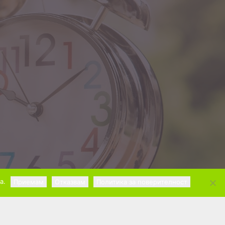
а.
Приемам
Отказвам
Политика за поверителност