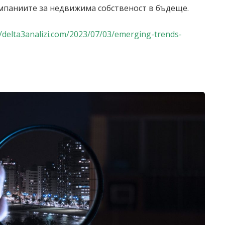
мпаниите за недвижима собственост в бъдеще.
//delta3analizi.com/2023/07/03/emerging-trends-