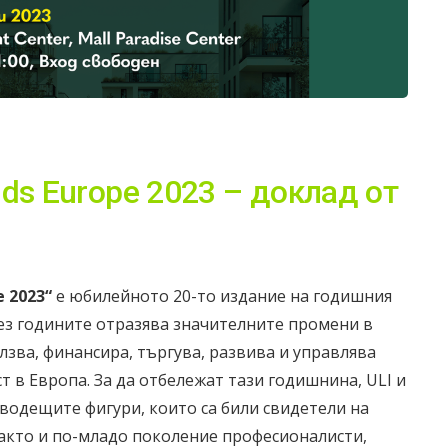
ds Europe 2023 – доклад от
 2023“
е юбилейното 20-то издание на годишния
ез годините отразява значителните промени в
олзва, финансира, търгува, развива и управлява
 в Европа. За да отбележат тази годишнина, ULI и
 водещите фигури, които са били свидетели на
както и по-младо поколение професионалисти,