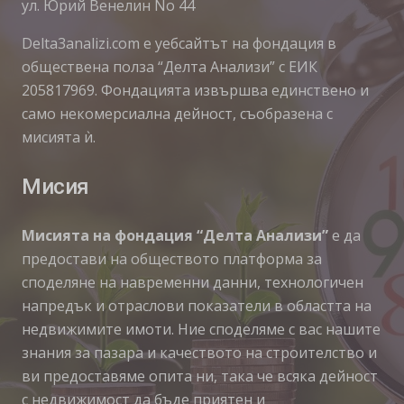
ул. Юрий Венелин No 44
Delta3analizi.com e уебсайтът на фондация в
обществена полза “Делта Анализи” с ЕИК
205817969. Фондацията извършва единствено и
само некомерсиална дейност, съобразена с
мисията ѝ.
Мисия
Мисията на фондация “Делта Анализи”
е да
предостави на обществото платформа за
споделяне на навременни данни, технологичен
напредък и отраслови показатели в областта на
недвижимите имоти. Ние споделяме с вас нашите
знания за пазара и качеството на строителство и
ви предоставяме опита ни, така че всяка дейност
с недвижимост да бъде приятен и