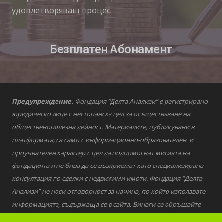
удовлетворяващ процес.
Безплатен Абонамент
Предупреждение.
Фондация “Делта Анализи” е регистрирано
юридическо лице с нестопанска цел за осъществяване на
общественополезна дейност. Материалите, публикувани в
платформата, са само с информационно-образователен и
проучвателен характер с цел да подпомогнат мисията на
фондацията и не бива да се възприемат като специализирана
консултация по сделки с недвижими имоти. Фондация “Делта
Анализи” не носи отговорност за начина, по който използвате
информацията, съдържаща се в сайта. Винаги се обръщайте
към квалифицирани специалисти за въпроси от финансов,