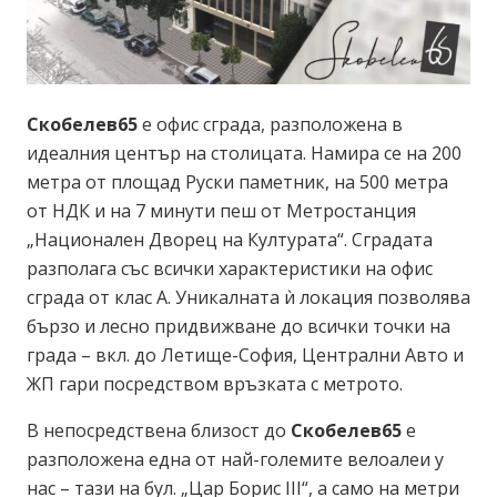
Скобелев65
е офис сграда, разположена в
идеалния център на столицата. Намира се на 200
метра от площад Руски паметник, на 500 метра
от НДК и на 7 минути пеш от Метростанция
„Национален Дворец на Културата“. Сградата
разполага със всички характеристики на офис
сграда от клас А. Уникалната ѝ локация позволява
бързо и лесно придвижване до всички точки на
града – вкл. до Летище-София, Централни Авто и
ЖП гари посредством връзката с метрото.
В непосредствена близост до
Скобелев65
е
разположена една от най-големите велоалеи у
нас – тази на бул. „Цар Борис III“, а само на метри