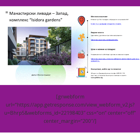
[grwebform
url=“https://app.getresponse.com/view_webform_v2.js?
u=Bhrp5&webforms_id=22198403″ css=“on“ center=“off“
center_margin=“200″/]