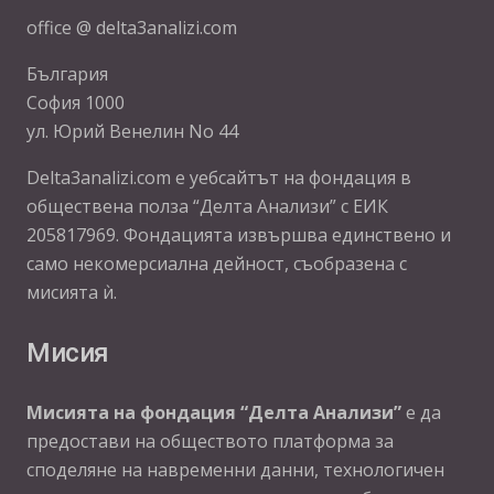
office @ delta3analizi.com
България
София 1000
ул. Юрий Венелин No 44
Delta3analizi.com e уебсайтът на фондация в
обществена полза “Делта Анализи” с ЕИК
205817969. Фондацията извършва единствено и
само некомерсиална дейност, съобразена с
мисията ѝ.
Мисия
Мисията на фондация “Делта Анализи”
е да
предостави на обществото платформа за
споделяне на навременни данни, технологичен