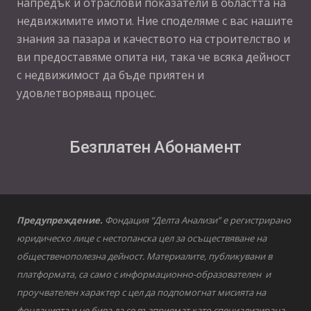
напредък и отраслови показатели в областта на
недвижимите имоти. Ние споделяме с вас нашите
знания за пазара и качеството на строителство и
ви предоставяме опита ни, така че всяка дейност
с недвижимост да бъде приятен и
удовлетворяващ процес.
Безплатен Абонамент
Предупреждение.
Фондация “Делта Анализи” е регистрирано
юридическо лице с нестопанска цел за осъществяване на
общественополезна дейност. Материалите, публикувани в
платформата, са само с информационно-образователен и
проучвателен характер с цел да подпомогнат мисията на
фондацията и не бива да се възприемат като специализирана