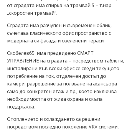
от сградата има спирка на трамвай 5 – т.нар
„скоростен трамвай“.
Сградата има разчупен и съвременен облик,
съчетава класическото офис пространство с
модерната си фасада и озеленени тераси.
Скобелев65 има предвидено СМАРТ
УПРАВЛЕНИЕ на сградата – посредством таблети,
инсталирани във всеки офис се следи текущото
потребление на ток, отдалечен достъп до
камери, разрешение за ползване на асансьора
само до конкретен етаж и пр., което изключва
необходимостта от жива охрана и скъпа
поддръжка.
Отоплението и охлаждането са решени
посредством последно поколение VRV системи,