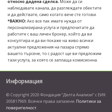
относно дадена сделка
.
Може да си
наблюдавате канала, да разглеждате обектите
и да действате, само когато вече сте готови.
*ВАЖНО:
Ако все пак имате нужда от
персонализирана услуга и предпочитате да
работите с ваш личен брокер, който да ви
консултира и да ви покаже на живо всички
актуални предложения на пазара спрямо
вашето търсене, то с радост ще ви предложим
тази услуга, за която се заплаща комисионна.
Информация
© Copyright 2020 Фондация “Делта Анализи” с ЕИК
205817969. Всички права запазени.
Политики за
поверителност
.