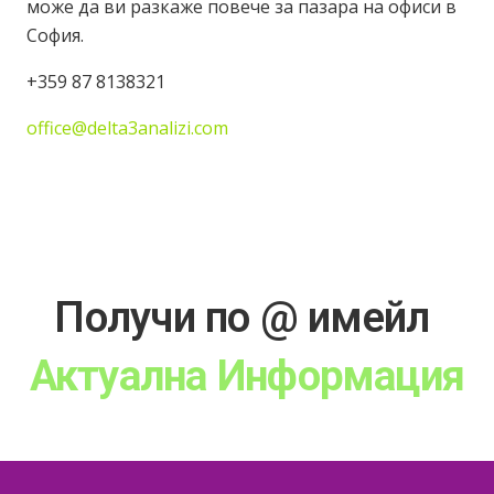
може да ви разкаже повече за пазара на офиси в
София.
‭+359 87 8138321‬
office@delta3analizi.com
Получи по @ имейл
Актуална Информаци
Голямата Картина