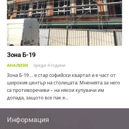
Зона Б-19
АНАЛИЗИ
преди 4 години
Зона Б-19 … е стар софийски квартал и е част от
широкия център на столицата. Мненията за него
са противоречиви – на някои купувачи им
допада, защото все пак е…
Информация