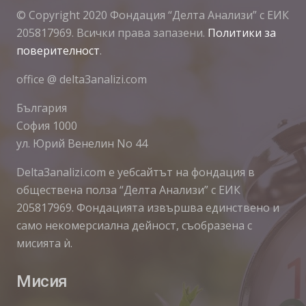
© Copyright 2020 Фондация “Делта Анализи” с ЕИК
205817969. Всички права запазени.
Политики за
поверителност
.
office @ delta3analizi.com
България
София 1000
ул. Юрий Венелин No 44
Delta3analizi.com e уебсайтът на фондация в
обществена полза “Делта Анализи” с ЕИК
205817969. Фондацията извършва единствено и
само некомерсиална дейност, съобразена с
мисията ѝ.
Мисия