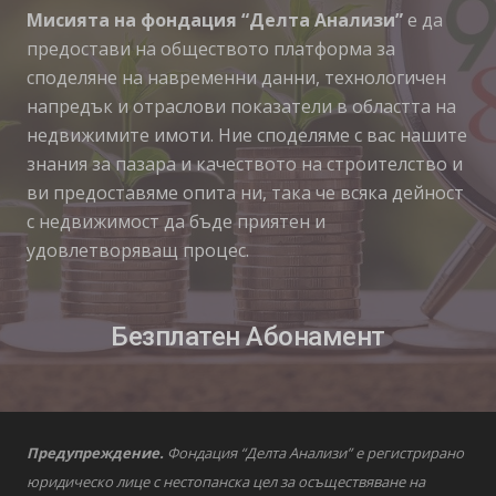
Мисията на фондация “Делта Анализи”
е да
предостави на обществото платформа за
споделяне на навременни данни, технологичен
напредък и отраслови показатели в областта на
недвижимите имоти. Ние споделяме с вас нашите
знания за пазара и качеството на строителство и
ви предоставяме опита ни, така че всяка дейност
с недвижимост да бъде приятен и
удовлетворяващ процес.
Безплатен Абонамент
Предупреждение.
Фондация “Делта Анализи” е регистрирано
юридическо лице с нестопанска цел за осъществяване на