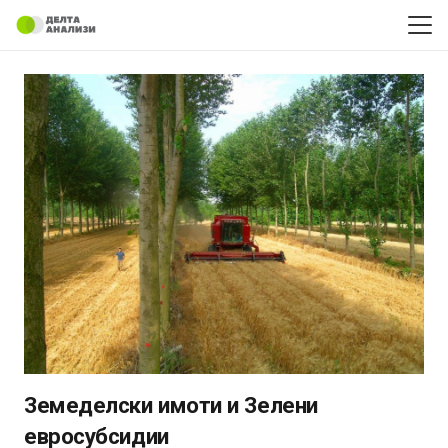
Земеделски имоти и Зелени
евросубсидии