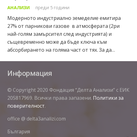
АНАЛИЗИ
преди 5 години
Модерното индустриално земеделие емитира
27% от парникови газове в атмосферата (2ри
най-голям замърсител след индустрията) и
същевременно може да бъде ключа към
абсорбирането на голяма част от тях. За да…
Информация
© Copyright 2020 Фондация “Делта Анализи” с ЕИК
205817969. Всички права запазени.
Политики за
поверителност
.
office @ delta3analizi.com
България