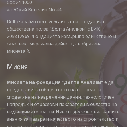
София 1000
ул. Юрий Венелин No 44
Delta3analizi.com e уебсайтът на фондация в
обществена полза “Делта Анализи” с ЕИК
205817969. Фондацията извършва единствено и
само некомерсиална дейност, съобразена с
мисията ѝ.
Мисия
Мисията на фондация “Делта Анализи”
е да
предостави на обществото платформа за
споделяне на навременни данни, технологичен
напредък и отраслови показатели в областта на
недвижимите имоти. Ние споделяме с вас нашите
знания за пазара и качеството на строителство и
ви предоставяме опита ни, така че всяка дейност