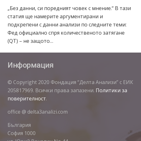
„Без данни, си поредният човек с мнение.“ В тази
статия ще намерите аргументирани и
подкрепени с данни анализи по следните теми:
Фед официално спря количественото затягане
(QT) – не защото…
Информация
© Copyright 2020 Фондация “Делта Анализи” с ЕИК
205817969. Всички права запазени.
Политики за
поверителност
.
office @ delta3analizi.com
България
София 1000