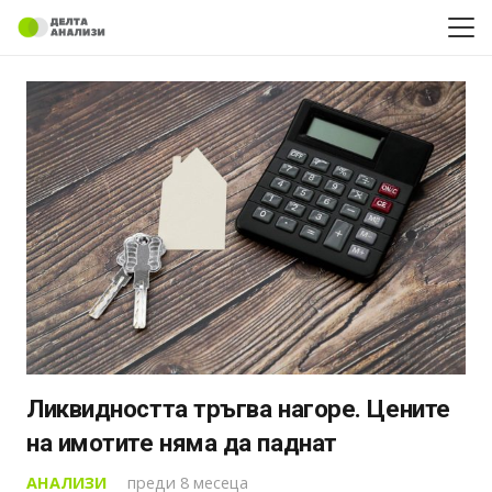
Ликвидността тръгва нагоре. Цените
на имотите няма да паднат
АНАЛИЗИ
преди 8 месеца