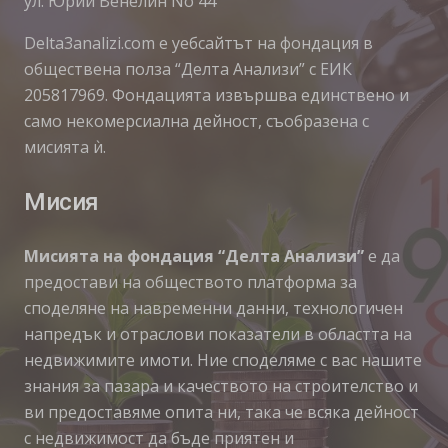
ул. Юрий Венелин No 44
Delta3analizi.com e уебсайтът на фондация в
обществена полза “Делта Анализи” с ЕИК
205817969. Фондацията извършва единствено и
само некомерсиална дейност, съобразена с
мисията ѝ.
Мисия
Мисията на фондация “Делта Анализи”
е да
предостави на обществото платформа за
споделяне на навременни данни, технологичен
напредък и отраслови показатели в областта на
недвижимите имоти. Ние споделяме с вас нашите
знания за пазара и качеството на строителство и
ви предоставяме опита ни, така че всяка дейност
с недвижимост да бъде приятен и