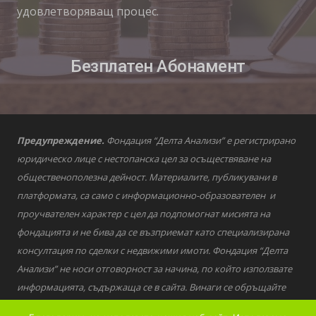
удовлетворяващ процес.
Безплатен Абонамент
Предупреждение.
Фондация “Делта Анализи” е регистрирано
юридическо лице с нестопанска цел за осъществяване на
общественополезна дейност. Материалите, публикувани в
платформата, са само с информационно-образователен и
проучвателен характер с цел да подпомогнат мисията на
фондацията и не бива да се възприемат като специализирана
консултация по сделки с недвижими имоти. Фондация “Делта
Анализи” не носи отговорност за начина, по който използвате
информацията, съдържаща се в сайта. Винаги се обръщайте
към квалифицирани специалисти за въпроси от финансов,