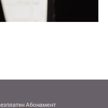
езплатен Абонамент