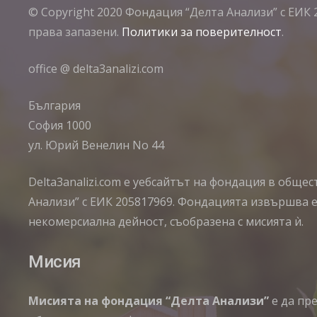
© Copyright 2020 Фондация “Делта Анализи” с ЕИК 
права запазени.
Политики за поверителност
.
office @ delta3analizi.com
България
София 1000
ул. Юрий Венелин No 44
Delta3analizi.com e уебсайтът на фондация в обще
Анализи” с ЕИК 205817969. Фондацията извършва 
некомерсиална дейност, съобразена с мисията ѝ.
Мисия
Мисията на фондация “Делта Анализи”
е да пр