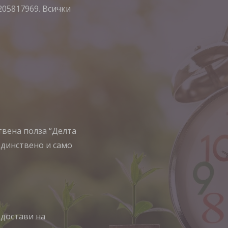
205817969. Всички
ствена полза “Делта
единствено и само
едостави на