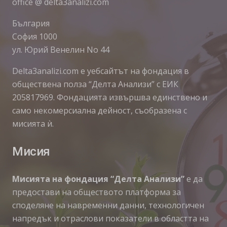
office @ delta3analizi.com
България
София 1000
ул. Юрий Венелин No 44
Delta3analizi.com e уебсайтът на фондация в
обществена полза “Делта Анализи” с ЕИК
205817969. Фондацията извършва единствено и
само некомерсиална дейност, съобразена с
мисията ѝ.
Мисия
Мисията на фондация “Делта Анализи”
е да
предостави на обществото платформа за
споделяне на навременни данни, технологичен
напредък и отраслови показатели в областта на