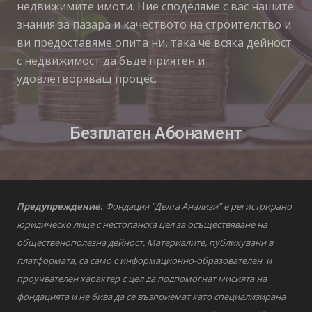
недвижимите имоти. Ние споделяме с вас нашите
знания за пазара и качеството на строителство и
ви предоставяме опита ни, така че всяка дейност
с недвижимост да бъде приятен и
удовлетворяващ процес.
Безплатен Абонамент
Предупреждение.
Фондация “Делта Анализи” е регистрирано
юридическо лице с нестопанска цел за осъществяване на
общественополезна дейност. Материалите, публикувани в
платформата, са само с информационно-образователен и
проучвателен характер с цел да подпомогнат мисията на
фондацията и не бива да се възприемат като специализирана