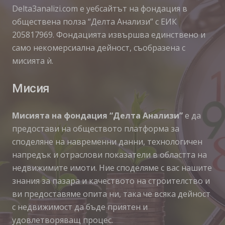
Delta3analizi.com e уебсайтът на фондация в
обществена полза “Делта Анализи” с ЕИК
205817969. Фондацията извършва единствено и
само некомерсиална дейност, съобразена с
мисията ѝ.
Мисия
Мисията на фондация “Делта Анализи”
е да
предостави на обществото платформа за
споделяне на навременни данни, технологичен
напредък и отраслови показатели в областта на
недвижимите имоти. Ние споделяме с вас нашите
знания за пазара и качеството на строителство и
ви предоставяме опита ни, така че всяка дейност
с недвижимост да бъде приятен и
удовлетворяващ процес.