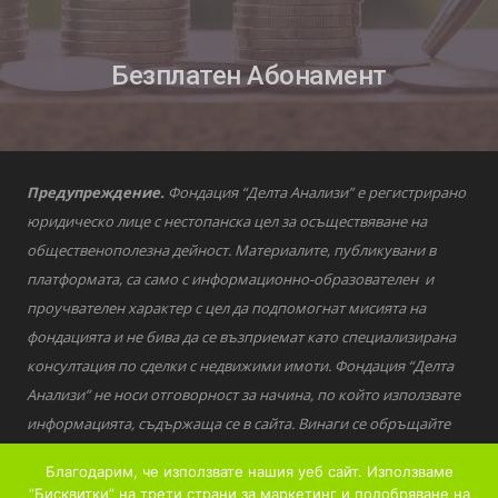
Безплатен Абонамент
Предупреждение.
Фондация “Делта Анализи” е регистрирано
юридическо лице с нестопанска цел за осъществяване на
общественополезна дейност. Материалите, публикувани в
платформата, са само с информационно-образователен и
проучвателен характер с цел да подпомогнат мисията на
фондацията и не бива да се възприемат като специализирана
консултация по сделки с недвижими имоти. Фондация “Делта
Анализи” не носи отговорност за начина, по който използвате
информацията, съдържаща се в сайта. Винаги се обръщайте
към квалифицирани специалисти за въпроси от финансов,
Благодарим, че използвате нашия уеб сайт. Използваме
правен и друг характер според вашите специфични
“Бисквитки” на трети страни за маркетинг и подобряване на