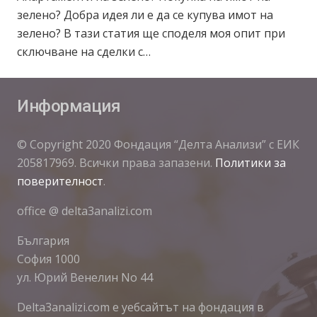
зелено? Добра идея ли е да се купува имот на
зелено? В тази статия ще споделя моя опит при
сключване на сделки с…
Информация
© Copyright 2020 Фондация “Делта Анализи” с ЕИК
205817969. Всички права запазени.
Политики за
поверителност
.
office @ delta3analizi.com
България
София 1000
ул. Юрий Венелин No 44
Delta3analizi.com e уебсайтът на фондация в