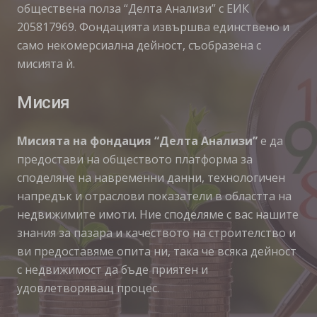
обществена полза “Делта Анализи” с ЕИК
205817969. Фондацията извършва единствено и
само некомерсиална дейност, съобразена с
мисията ѝ.
Мисия
Мисията на фондация “Делта Анализи”
е да
предостави на обществото платформа за
споделяне на навременни данни, технологичен
напредък и отраслови показатели в областта на
недвижимите имоти. Ние споделяме с вас нашите
знания за пазара и качеството на строителство и
ви предоставяме опита ни, така че всяка дейност
с недвижимост да бъде приятен и
удовлетворяващ процес.