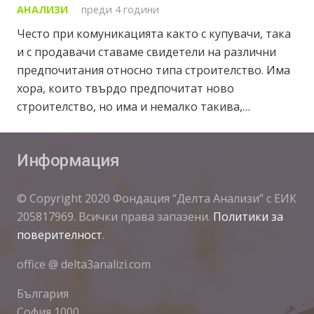
АНАЛИЗИ
преди 4 години
Често при комуникацията както с купувачи, така
и с продавачи ставаме свидетели на различни
предпочитания относно типа строителство. Има
хора, които твърдо предпочитат ново
строителство, но има и немалко такива,…
Информация
© Copyright 2020 Фондация “Делта Анализи” с ЕИК
205817969. Всички права запазени.
Политики за
поверителност
.
office @ delta3analizi.com
България
София 1000