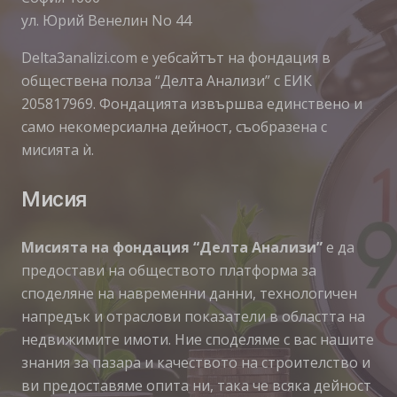
ул. Юрий Венелин No 44
Delta3analizi.com e уебсайтът на фондация в
обществена полза “Делта Анализи” с ЕИК
205817969. Фондацията извършва единствено и
само некомерсиална дейност, съобразена с
мисията ѝ.
Мисия
Мисията на фондация “Делта Анализи”
е да
предостави на обществото платформа за
споделяне на навременни данни, технологичен
напредък и отраслови показатели в областта на
недвижимите имоти. Ние споделяме с вас нашите
знания за пазара и качеството на строителство и
ви предоставяме опита ни, така че всяка дейност