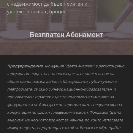
с недвижимост да бъде приятен и
удовлетворяващ процес.
Безплатен Абонамент
Предупреждение.
Фондация “Делта Анализи” е регистрирано
юридическо лице с нестопанска цел за осъществяване на
общественополезна дейност. Материалите, публикувани в
платформата, са само с информационно-образователен и
проучвателен характер с цел да подпомогнат мисията на
фондацията и не бива да се възприемат като специализирана
консултация по сделки с недвижими имоти. Фондация “Делта
Анализи” не носи отговорност за начина, по който използвате
информацията, съдържаща се в сайта. Винаги се обръщайте