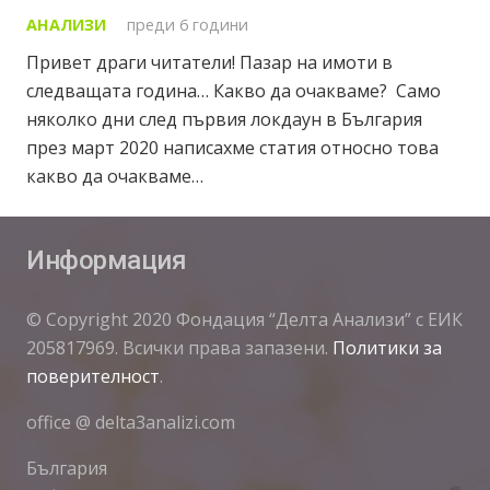
АНАЛИЗИ
преди 6 години
Привет драги читатели! Пазар на имоти в
следващата година… Какво да очакваме? Само
няколко дни след първия локдаун в България
през март 2020 написахме статия относно това
какво да очакваме…
Информация
© Copyright 2020 Фондация “Делта Анализи” с ЕИК
205817969. Всички права запазени.
Политики за
поверителност
.
office @ delta3analizi.com
България