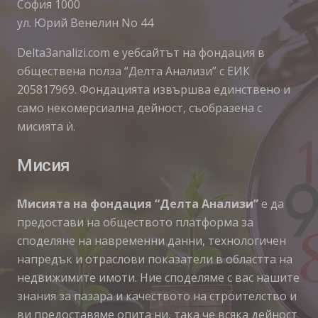
София 1000
ул. Юрий Венелин No 44
Delta3analizi.com e уебсайтът на фондация в
обществена полза “Делта Анализи” с ЕИК
205817969. Фондацията извършва единствено и
само некомерсиална дейност, съобразена с
мисията ѝ.
Мисия
Мисията на фондация “Делта Анализи”
е да
предостави на обществото платформа за
споделяне на навременни данни, технологичен
напредък и отраслови показатели в областта на
недвижимите имоти. Ние споделяме с вас нашите
знания за пазара и качеството на строителство и
ви предоставяме опита ни, така че всяка дейност