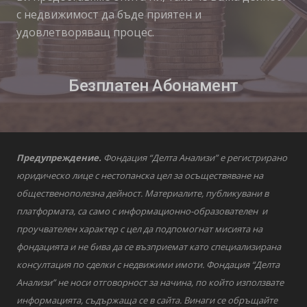
с недвижимост да бъде приятен и
удовлетворяващ процес.
Безплатен Абонамент
Предупреждение.
Фондация “Делта Анализи” е регистрирано
юридическо лице с нестопанска цел за осъществяване на
общественополезна дейност. Материалите, публикувани в
платформата, са само с информационно-образователен и
проучвателен характер с цел да подпомогнат мисията на
фондацията и не бива да се възприемат като специализирана
консултация по сделки с недвижими имоти. Фондация “Делта
Анализи” не носи отговорност за начина, по който използвате
информацията, съдържаща се в сайта. Винаги се обръщайте