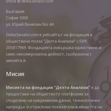
office @ delta3analizi.com
България
София 1000
ул. Юрий Венелин No 44
Delta3analizi.com e уебсайтът на фондация в
обществена полза “Делта Анализи” с ЕИК
205817969. Фондацията извършва единствено и
само некомерсиална дейност, съобразена с
мисията ѝ.
Мисия
Мисията на фондация “Делта Анализи”
е да
предостави на обществото платформа за
споделяне на навременни данни, технологичен
напредък и отраслови показатели в областта на