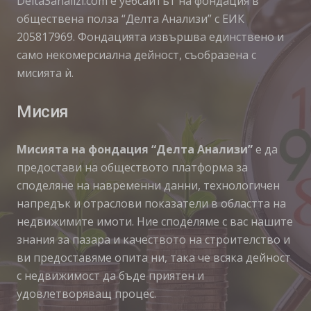
Delta3analizi.com e уебсайтът на фондация в
обществена полза “Делта Анализи” с ЕИК
205817969. Фондацията извършва единствено и
само некомерсиална дейност, съобразена с
мисията ѝ.
Мисия
Мисията на фондация “Делта Анализи”
е да
предостави на обществото платформа за
споделяне на навременни данни, технологичен
напредък и отраслови показатели в областта на
недвижимите имоти. Ние споделяме с вас нашите
знания за пазара и качеството на строителство и
ви предоставяме опита ни, така че всяка дейност
с недвижимост да бъде приятен и
удовлетворяващ процес.