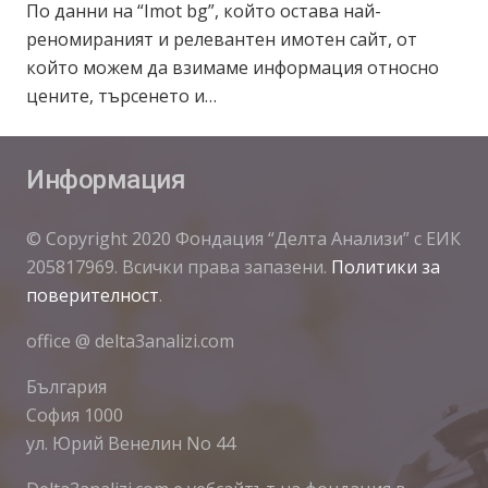
По данни на “Imot bg”, който остава най-
реномираният и релевантен имотен сайт, от
който можем да взимаме информация относно
цените, търсенето и…
Информация
© Copyright 2020 Фондация “Делта Анализи” с ЕИК
205817969. Всички права запазени.
Политики за
поверителност
.
office @ delta3analizi.com
България
София 1000
ул. Юрий Венелин No 44