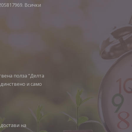
205817969. Всички
ствена полза “Делта
единствено и само
едостави на