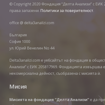
© Copyright 2020 Фондация “Делта Анализи” с ЕИК 
права запазени.
Политики за поверителност
.
office @ delta3analizi.com
България
София 1000
ул. Юрий Венелин No 44
Delta3analizi.com e уебсайтът на фондация в обще
Анализи” с ЕИК 205817969. Фондацията извършва 
некомерсиална дейност, съобразена с мисията ѝ.
Мисия
Мисията на фондация “Делта Анализи”
е да пр