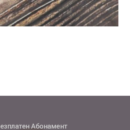
езплатен Абонамент