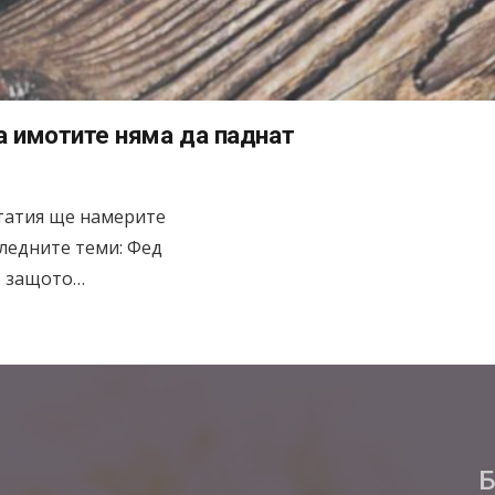
а имотите няма да паднат
 статия ще намерите
ледните теми: Фед
е защото…
Б