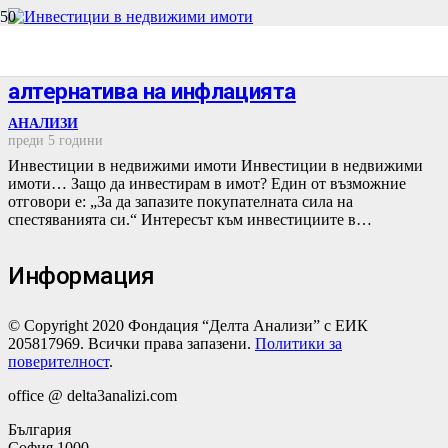
Инвестиции в недвижими имоти е
алтернатива на инфлацията
АНАЛИЗИ
преди 5 години
Инвестиции в недвижими имоти Инвестиции в недвижими
имоти… Защо да инвестирам в имот? Един от възможние
отговори е: „За да запазите покупателната сила на
спестяванията си.“ Интересът към инвестициите в…
Информация
© Copyright 2020 Фондация “Делта Анализи” с ЕИК
205817969. Всички права запазени.
Политики за
поверителност
.
office @ delta3analizi.com
България
София 1000