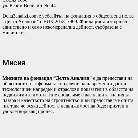
ул. Юрий Венелин No 44
Delta3analizi.com e уебсайтът на фондация в обществена полза
“Делта Анализи” с ЕИК 205817969. Фондацията извършва
единствено и само некомерсиална дейност, съобразена с
мисията ѝ.
Мисия
Мисията на фондация “Делта Анализи”
е да предостави на
обществото платформа за споделяне на навременни данни,
технологичен напредък и отраслови показатели в областта на
недвижимите имоти. Ние споделяме с вас нашите знания за
пазара и качеството на строителство и ви предоставяме опита
ни, така че всяка дейност с недвижимост да бъде приятен и
удовлетворяващ процес.