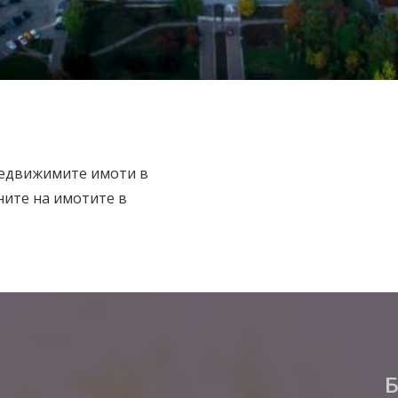
недвижимите имоти в
ните на имотите в
Б