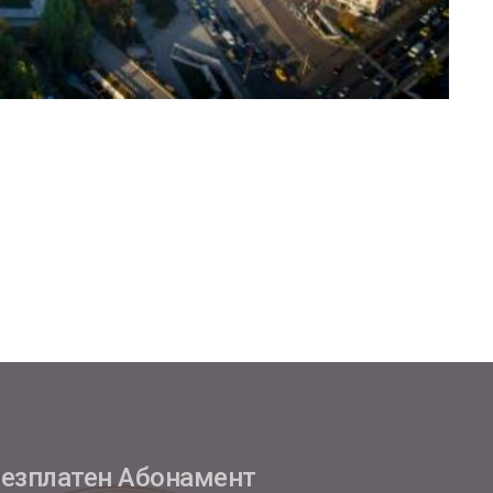
езплатен Абонамент