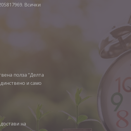
205817969. Всички
ствена полза “Делта
единствено и само
едостави на