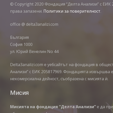
© Copyright 2020 Фондация “Делта Анализи” с ЕИК 
права запазени.
Политики за поверителност
.
office @ delta3analizi.com
България
София 1000
ул. Юрий Венелин No 44
Delta3analizi.com e уебсайтът на фондация в обще
Анализи” с ЕИК 205817969. Фондацията извършва 
некомерсиална дейност, съобразена с мисията ѝ.
Мисия
Мисията на фондация “Делта Анализи”
е да пр