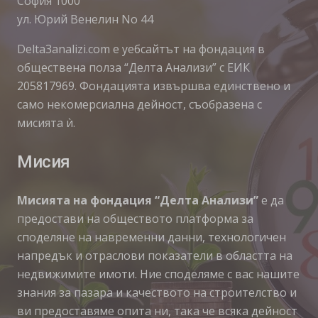
София 1000
ул. Юрий Венелин No 44
Delta3analizi.com e уебсайтът на фондация в
обществена полза “Делта Анализи” с ЕИК
205817969. Фондацията извършва единствено и
само некомерсиална дейност, съобразена с
мисията ѝ.
Мисия
Мисията на фондация “Делта Анализи”
е да
предостави на обществото платформа за
споделяне на навременни данни, технологичен
напредък и отраслови показатели в областта на
недвижимите имоти. Ние споделяме с вас нашите
знания за пазара и качеството на строителство и
ви предоставяме опита ни, така че всяка дейност