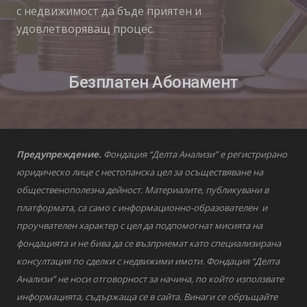
с недвижимост да бъде приятен и
удовлетворяващ процес.
Безплатен Абонамент
Предупреждение.
Фондация “Делта Анализи” е регистрирано
юридическо лице с нестопанска цел за осъществяване на
общественополезна дейност. Материалите, публикувани в
платформата, са само с информационно-образователен и
проучвателен характер с цел да подпомогнат мисията на
фондацията и не бива да се възприемат като специализирана
консултация по сделки с недвижими имоти. Фондация “Делта
Анализи” не носи отговорност за начина, по който използвате
информацията, съдържаща се в сайта. Винаги се обръщайте