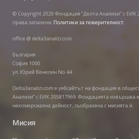
© Copyright 2020 Фондация “Делта Анализи” с ЕИК 
права запазени.
Политики за поверителност
.
office @ delta3analizi.com
България
София 1000
ул. Юрий Венелин No 44
Delta3analizi.com e уебсайтът на фондация в обще
Анализи” с ЕИК 205817969. Фондацията извършва 
некомерсиална дейност, съобразена с мисията ѝ.
Мисия