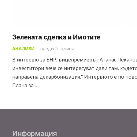
Зелената сделка и Имотите
АНАЛИЗИ
преди 5 години
В интервю за БНР, вицепремиерът Атанас Пеканов
инвеститори вече се интересуват дали там, къдет
направена декарбонизация.“ Интервюто е по пов
Плана за…
Информация