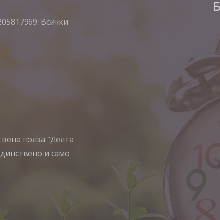
Б
205817969. Всички
ствена полза “Делта
единствено и само