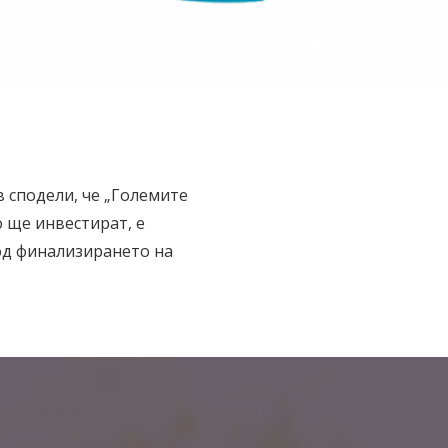
 сподели, че „Големите
о ще инвестират, е
од финализирането на