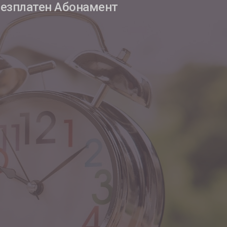
езплатен Абонамент