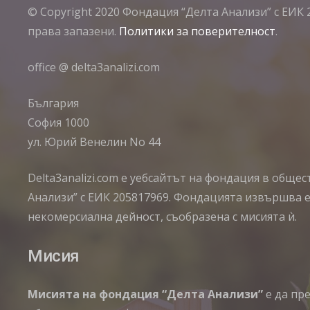
© Copyright 2020 Фондация “Делта Анализи” с ЕИК 
права запазени.
Политики за поверителност
.
office @ delta3analizi.com
България
София 1000
ул. Юрий Венелин No 44
Delta3analizi.com e уебсайтът на фондация в обще
Анализи” с ЕИК 205817969. Фондацията извършва 
некомерсиална дейност, съобразена с мисията ѝ.
Мисия
Мисията на фондация “Делта Анализи”
е да пр