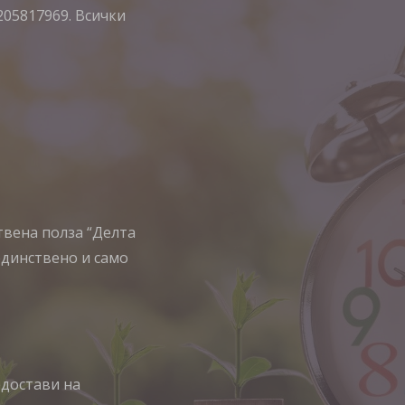
205817969. Всички
ствена полза “Делта
единствено и само
едостави на