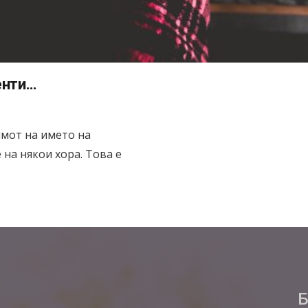
енти…
имот на името на
на някои хора. Това е
Б