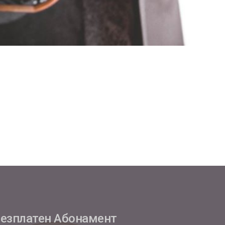
езплатен Абонамент