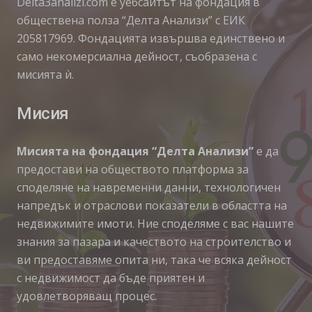
Delta3analizi.com e уебсайтът на фондация в
обществена полза “Делта Анализи” с ЕИК
205817969. Фондацията извършва единствено и
само некомерсиална дейност, съобразена с
мисията ѝ.
Мисия
Мисията на фондация “Делта Анализи”
е да
предостави на обществото платформа за
споделяне на навременни данни, технологичен
напредък и отраслови показатели в областта на
недвижимите имоти. Ние споделяме с вас нашите
знания за пазара и качеството на строителство и
ви предоставяме опита ни, така че всяка дейност
с недвижимост да бъде приятен и
удовлетворяващ процес.