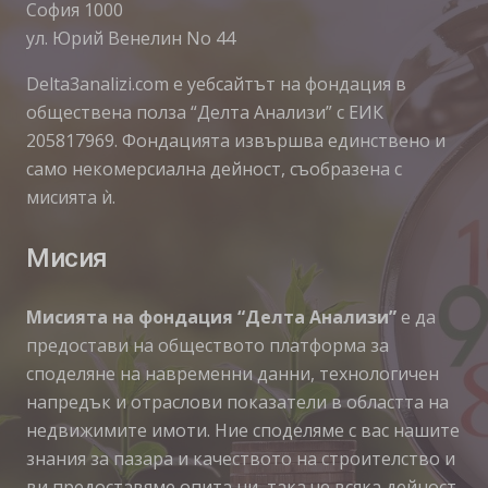
София 1000
ул. Юрий Венелин No 44
Delta3analizi.com e уебсайтът на фондация в
обществена полза “Делта Анализи” с ЕИК
205817969. Фондацията извършва единствено и
само некомерсиална дейност, съобразена с
мисията ѝ.
Мисия
Мисията на фондация “Делта Анализи”
е да
предостави на обществото платформа за
споделяне на навременни данни, технологичен
напредък и отраслови показатели в областта на
недвижимите имоти. Ние споделяме с вас нашите
знания за пазара и качеството на строителство и
ви предоставяме опита ни, така че всяка дейност