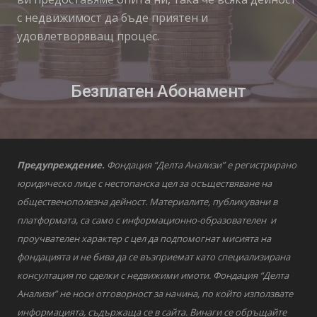
с недвижимост да бъде приятен и
удовлетворяващ процес.
Безплатен Абонамент
Предупреждение.
Фондация “Делта Анализи” е регистрирано
юридическо лице с нестопанска цел за осъществяване на
общественополезна дейност. Материалите, публикувани в
платформата, са само с информационно-образователен и
проучвателен характер с цел да подпомогнат мисията на
фондацията и не бива да се възприемат като специализирана
консултация по сделки с недвижими имоти. Фондация “Делта
Анализи” не носи отговорност за начина, по който използвате
информацията, съдържаща се в сайта. Винаги се обръщайте