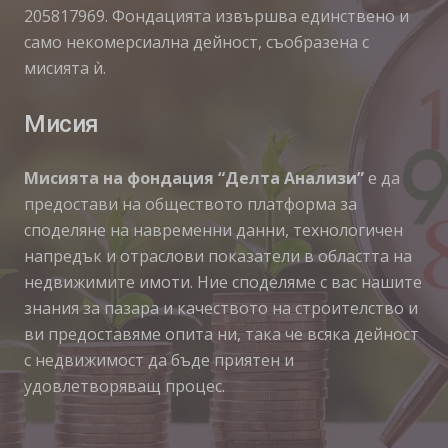
205817969. Фондацията извършва единствено и
само некомерсиална дейност, съобразена с
мисията ѝ.
Мисия
Мисията на фондация “Делта Анализи”
е да
предостави на обществото платформа за
споделяне на навременни данни, технологичен
напредък и отраслови показатели в областта на
недвижимите имоти. Ние споделяме с вас нашите
знания за пазара и качеството на строителство и
ви предоставяме опита ни, така че всяка дейност
с недвижимост да бъде приятен и
удовлетворяващ процес.