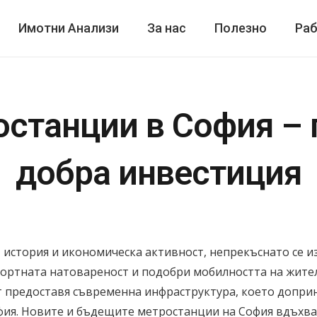
Имотни Анализи
За нас
Полезно
Раб
станции в София – 
добра инвестиция
а, история и икономическа активност, непрекъснато се
нспортната натовареност и подобри мобилността на жит
 предоставя съвременна инфраструктура, което доприна
фия. Новите и бъдещите метростанции на София вдъхват