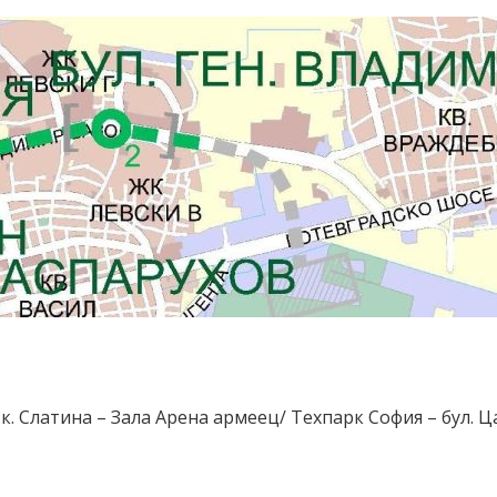
 ж.к. Слатина – Зала Арена армеец/ Техпарк София – бул.