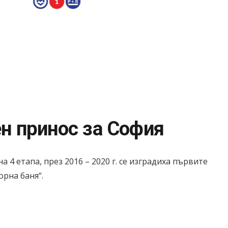
н принос за София
4 етапа, през 2016 – 2020 г. сe изградиха първите
орна баня“.