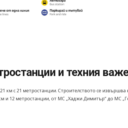
ростанции и техния важе
1 км с 21 метростанции. Строителството се извършва на 
км и 12 метростанции, от МС „Хаджи Димитър“ до МС „Г