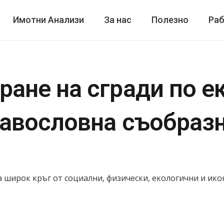
Имотни Анализи
За нас
Полезно
Раб
ане на сгради по е
авословна съобраз
широк кръг от социални, физически, екологични и ико