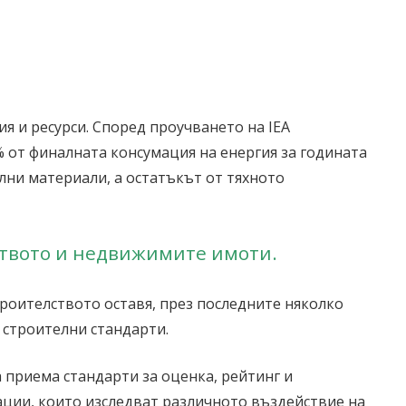
я и ресурси. Според проучването на IEA
% от финалната консумация на енергия за годината
лни материали, а остатъкът от тяхното
ството и недвижимите имоти.
троителството оставя, през последните няколко
 строителни стандарти.
 приема стандарти за оценка, рейтинг и
зации, които изследват различното въздействие на