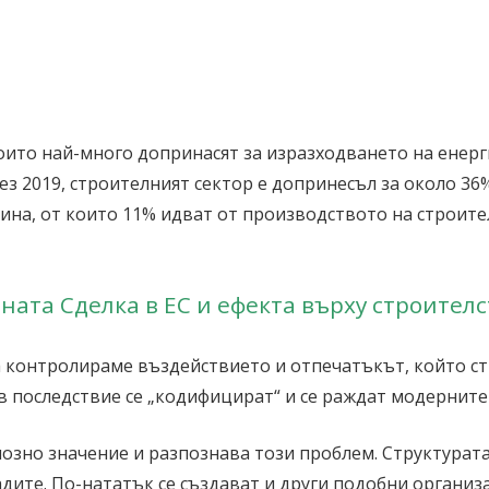
ито най-много допринасят за изразходването на енерги
з 2019, строителният сектор е допринесъл за около 36
ина, от които 11% идват от производството на строите
ната Сделка в ЕС и ефекта върху строител
 да контролираме въздействието и отпечатъкът, който с
в последствие се „кодифицират“ и се раждат модерните
озно значение и разпознава този проблем. Структурата
адите. По-нататък се създават и други подобни органи