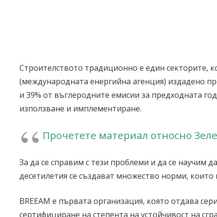
Строителството традиционно е един секторите, ко
(международната енергийна агенция) издадено пре
и 39% от въглеродните емисии за предходната год
използване и имплементиране.
Прочетете материал относно Зеле
За да се справим с тези проблеми и да се научим
десетилетия се създават множество норми, които 
BREEAM е първата организация, която отдава сери
сертифициране на степента на устойчивост на сгр