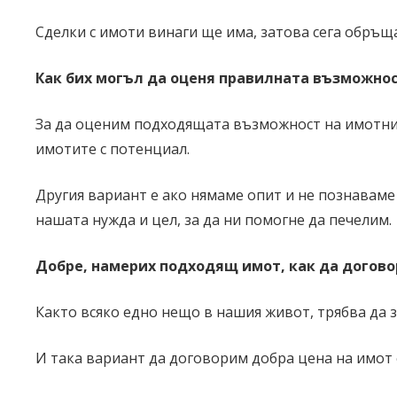
Сделки с имоти винаги ще има, затова сега обръща
Как бих могъл да оценя правилната възможно
За да оценим подходящата възможност на имотния 
имотите с потенциал.
Другия вариант е ако нямаме опит и не познаваме 
нашата нужда и цел, за да ни помогне да печелим.
Добре, намерих подходящ имот, как да догово
Както всяко едно нещо в нашия живот, трябва да з
И така вариант да договорим добра цена на имот е