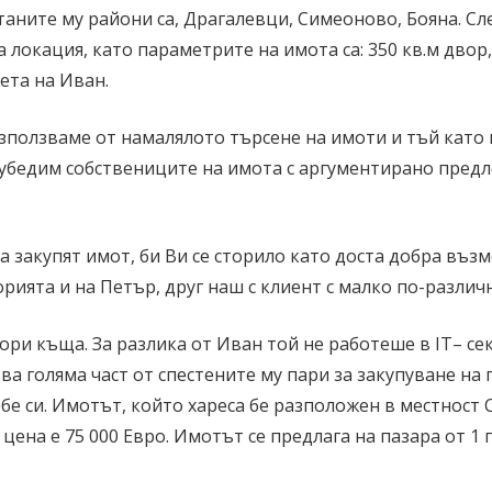
итаните му райони са, Драгалевци, Симеоново, Бояна. С
 локация, като параметрите на имота са: 350 кв.м двор,
ета на Иван.
възползваме от намалялото търсене на имоти и тъй кат
 да убедим собствениците на имота с аргументирано пред
да закупят имот, би Ви се сторило като доста добра въ
орията и на Петър, друг наш с клиент с малко по-различ
ори къща. За разлика от Иван той не работеше в IT– сек
ва голяма част от спестените му пари за закупуване на
бе си. Имотът, който хареса бе разположен в местност
 цена е 75 000 Евро. Имотът се предлага на пазара от 1