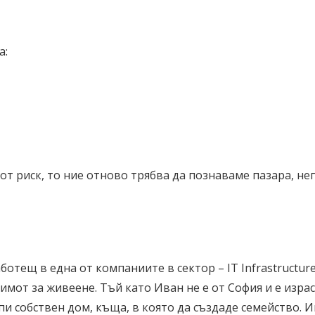
а:
 от риск, то ние отново трябва да познаваме пазара, н
аботещ в една от компаниите в сектор – IT Infrastructu
 имот за живеене. Тъй като Иван не е от София и е изра
упи собствен дом, къща, в която да създаде семейство. 