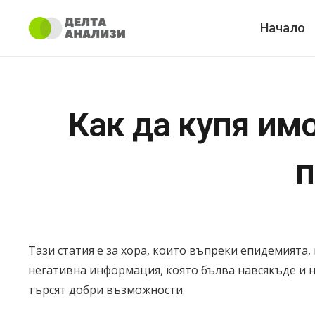
Начало
Как да купя им
п
Тази статия е за хора, които въпреки епидемията
негативна информация, която бълва навсякъде и н
търсят добри възможности.