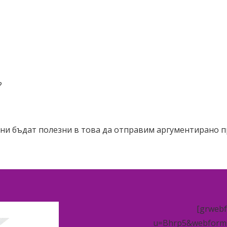
?
а ни бъдат полезни в това да отправим аргументирано п
[grwebf
u=Bhrp5&webforms_