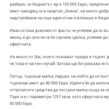
разбрах, че бюджетът му е 150 000 Евро, предпоч
имот находящ се в квартал „Бояна“, на много добра
надстрояване на още един етаж и влизаше в бюдж
Иван остана доволен от факта, че успяхме да се 
месец и до сега не се бе случила сделка, успяхме
офертната.
На много от Вас, които познават пазара и търсят 
че това е частен случай. Затова ще Ви разкажа ист
Петър, търсеше малък парцел, на който да си пост
търсехме имот до 80 000 Евро. Идеята бе да използ
отпуснатите средства да построи малка къща за се
Парк и е с параметри 1257 кв.м, като офертната му
60 000 Евро.