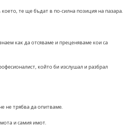
което, те ще бъдат в по-силна позиция на пазара.
знаем как да отсяваме и преценяваме кои са
рофесионалист, който би изслушал и разбрал
че не трябва да опитваме.
мота и самия имот.