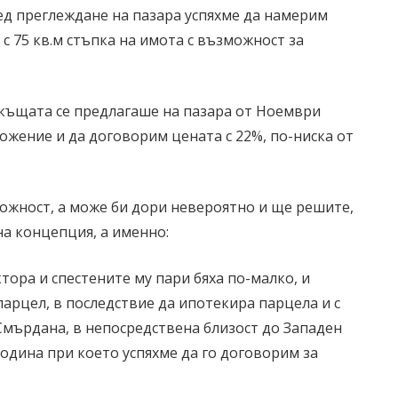
лед преглеждане на пазара успяхме да намерим
 с 75 кв.м стъпка на имота с възможност за
о къщата се предлагаше на пазара от Ноември
ложение и да договорим цената с 22%, по-ниска от
зможност, а може би дори невероятно и ще решите,
на концепция, а именно:
тора и спестените му пари бяха по-малко, и
 парцел, в последствие да ипотекира парцела и с
 Смърдана, в непосредствена близост до Западен
 година при което успяхме да го договорим за