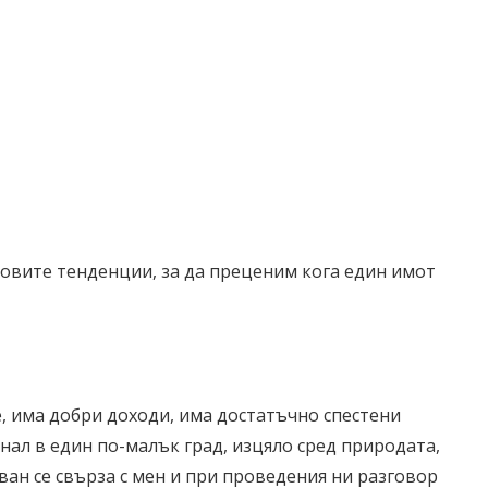
еговите тенденции, за да преценим кога един имот
re, има добри доходи, има достатъчно спестени
снал в един по-малък град, изцяло сред природата,
Иван се свърза с мен и при проведения ни разговор