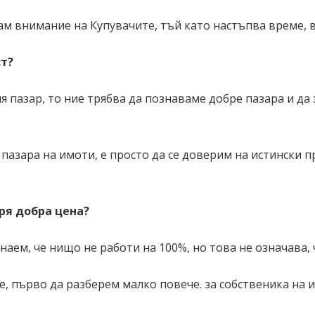
м внимание на Купувачите, тъй като настъпва време, в 
ст?
пазар, то ние трябва да познаваме добре пазара и да 
пазара на имоти, е просто да се доверим на истински п
ря добра цена?
наем, че нищо не работи на 100%, но това не означава, 
, първо да разберем малко повече. за собственика на и