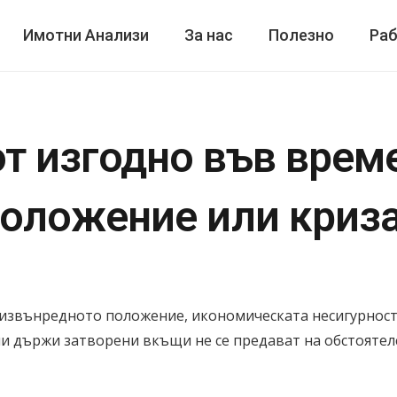
Имотни Анализи
За нас
Полезно
Раб
от изгодно във врем
оложение или криз
, извънредното положение, икономическата несигурност
и държи затворени вкъщи не се предават на обстоятелс