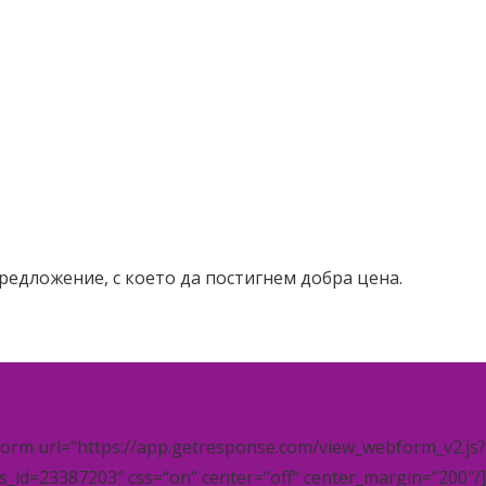
редложение, с което да постигнем добра цена.
orm url=“https://app.getresponse.com/view_webform_v2.js?
id=23387203″ css=“on“ center=“off“ center_margin=“200″/]