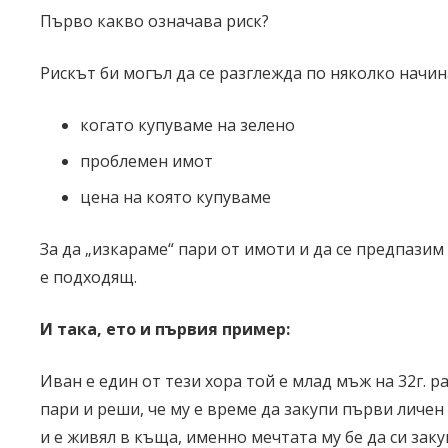
Първо какво означава риск?
Рискът би могъл да се разглежда по няколко начин
когато купуваме на зелено
проблемен имот
цена на която купуваме
За да „изкараме“ пари от имоти и да се предпазим
е подходящ.
И така, ето и първия пример:
Иван е един от тези хора той е млад мъж на 32г. р
пари и реши, че му е време да закупи първи личен
и е живял в къща, именно мечтата му бе да си зак