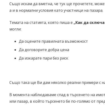
Също искам да вметна, че тук ще прочетете, може
а и в нормални условия като участници на пазара.
Темата на статията, която пиша е
„Как да сключа
могли:
Да оцените правилната възможност
Да договорите добра цена
Да изкарате пари без риск
Също така ще Ви дам няколко реални примери с на
В момента наблюдаваме спад в търсенето на имоти
или пазар, в който търсенето бе по-голямо от пре