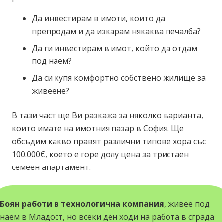
Да инвестирам в имоти, които да
препродам и да изкарам някаква печалба?
Да ги инвестирам в имот, който да отдам
под наем?
Да си купя комфортно собствено жилище за
живеене?
В тази част ще Ви разкажа за няколко варианта,
които имате на имотния пазар в София. Ще
обсъдим какво правят различни типове хора със
100.000€, което е горе долу цена за тристаен
семеен апартамент.
Боян работи в технологична компания
, живее под
наем в Младост, но всеки ден ходи на работа в сграда