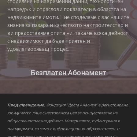
споделяне на навременни данни, технологичен
напредък и отраслови показатели в областта на
недвижимите имоти. Ние споделяме с вас нашите
знания за пазара и качеството на строителство и
ви предоставяме опита ни, така че всяка дейност
с недвижимост да бъде приятен и
удовлетворяващ процес.
Безплатен Абонамент
Предупреждение.
Фондация “Делта Анализи” е регистрирано
юридическо лице с нестопанска цел за осъществяване на
общественополезна дейност. Материалите, публикувани в
платформата, са само с информационно-образователен и
проучвателен характер с цел да подпомогнат мисията на