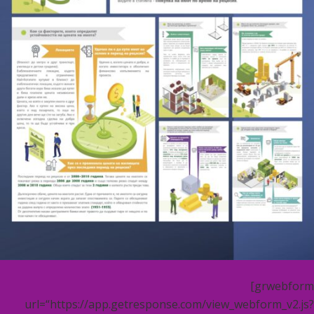
[grwebform
url=“https://app.getresponse.com/view_webform_v2.js?