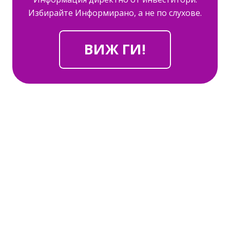
Избирайте Информирано, а не по слухове.
ВИЖ ГИ!
ЕТИКЕТИ: в какво да инвестирам,
инвестиция в имот, инвестиционни имоти,
къде да инвестирам, инвестиция в
недвижими имоти, инвестиране в
недвижими имоти, недвижими имоти
инвестиции.
ЕТИКЕТИ: в какво да инвестирам,
инвестиция в имот, инвестиционни имоти,
къде да инвестирам, инвестиция в