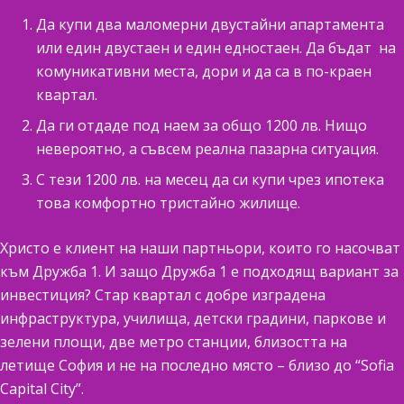
Да купи два маломерни двустайни апартамента
или един двустаен и един едностаен. Да бъдат на
комуникативни места, дори и да са в по-краен
квартал.
Да ги отдаде под наем за общо 1200 лв. Нищо
невероятно, а съвсем реална пазарна ситуация.
С тези 1200 лв. на месец да си купи чрез ипотека
това комфортно тристайно жилище.
Христо е клиент на наши партньори, които го насочват
към Дружба 1. И защо Дружба 1 е подходящ вариант за
инвестиция? Стар квартал с добре изградена
инфраструктура, училища, детски градини, паркове и
зелени площи, две
метро станции
, близостта на
летище София и не на последно място – близо до
“Sofia
Capital
City”
.