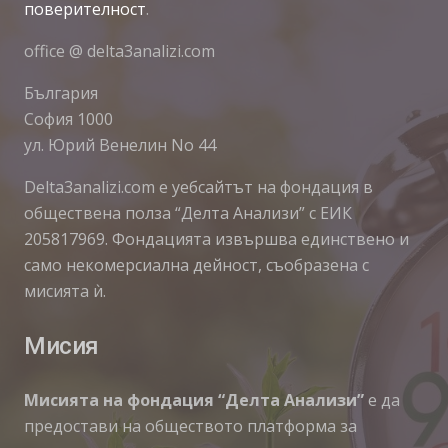
поверителност
.
office @ delta3analizi.com
България
София 1000
ул. Юрий Венелин No 44
Delta3analizi.com e уебсайтът на фондация в
обществена полза “Делта Анализи” с ЕИК
205817969. Фондацията извършва единствено и
само некомерсиална дейност, съобразена с
мисията ѝ.
Мисия
Мисията на фондация “Делта Анализи”
е да
предостави на обществото платформа за