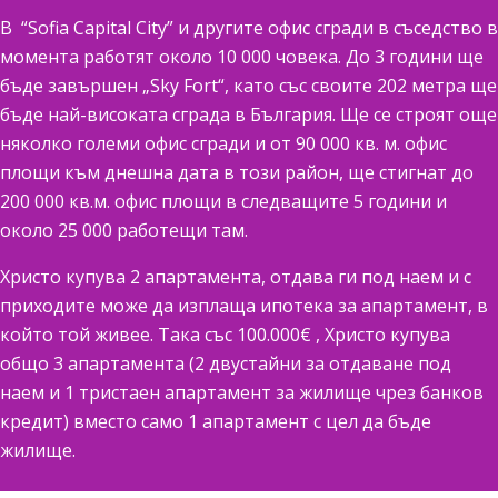
В
“Sofia
Capital
City” и другите офис сгради в съседство в
момента работят около 10 000 човека. До 3 години ще
бъде завършен „Sky Fort“, като със своите 202 метра ще
бъде най-високата сграда в България. Ще се строят още
няколко големи офис сгради и от 90 000 кв. м. офис
площи към днешна дата в този район, ще стигнат до
200 000 кв.м. офис площи в следващите 5 години и
около 25 000 работещи там.
Христо купува 2 апартамента, отдава ги под наем и с
приходите може да изплаща ипотека за апартамент, в
който той живее. Така със 100.000€ , Христо купува
общо 3 апартамента (2 двустайни за отдаване под
наем и 1 тристаен апартамент за жилище чрез банков
кредит) вместо само 1 апартамент с цел да бъде
жилище.