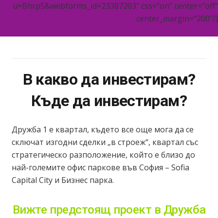
u=Bhrp5&webforms_id=23387203″ css=“on“ center=“off“
center_margin=“200″/]
В какво да инвестирам?
Къде да инвестирам?
Дружба 1 е квартал, където все още мога да се
сключат изгодни сделки „в строеж“, квартал със
стратегическо разположение, който е близо до
най-големите офис паркове във София – Sofia
Capital City и Бизнес парка.
Вижте предстоящ проект в Дружба