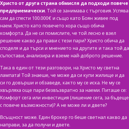
Христо
от друга страна обмисля да подходи повече
предприемачески
. Той се занимава с търговия. Успява
сам да спести 100.000€ и също като Боян живее под
наем. Христо като повечето хора също обича
комфорта. Да не си помислите, че той лесно е взел
решение какво да прави с тези пари? Христо обича да
споделя и да търси и мнението на другите и така той да
съпостави, анализира и вземе най-доброто решение.
Така в един от тези разговори, на Христо му светна
лампата! Той знаеше, че може да си купи жилище и да
си го довърши и обзаведе, както му се иска. Не му се
хвърляха още пари безвъзвратно за наеми. Питаше се:
Комфорт сега или инвестиция (лишение сега, за бъдеще
с повече възможности)? А не може ли и двете?
Всъщност може. Един брокер го беше светнал какво да
направи, за да получи и двете.