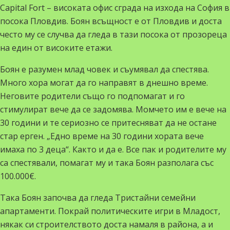
Capital Fort – високата офис сграда на изхода на София в
посока Пловдив. Боян всъщност е от Пловдив и доста
често му се случва да гледа в тази посока от прозореца
на един от високите етажи.
Боян е
разумен
млад човек и съумявал да спестява.
Много хора могат да го направят в днешно време.
Неговите родители също го подпомагат и го
стимулират вече да се задомява. Момчето им е вече на
30 години и те сериозно се притесняват да не остане
стар ерген. „Едно време на 30 години хората вече
имаха по 3 деца“. Както и да е. Все пак и родителите му
са спестявали, помагат му и така Боян разполага със
100.000€.
Така Боян започва да гледа Тристайни семейни
апартаменти
. Покрай политическите игри в Младост,
някак си строителството доста намаля в района, а и