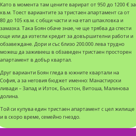
Като в момента там цените варират от 950 до 1200 € за
кв
.м. Тоест вариантите за тристаен апартамент са от
80 до 105
кв
.м. с общи части и на етап шпакловка и
замазка. Така Боян обаче знае, че ще трябва да спести
още или да
изтегли
кредит за довършителни работи и
обзавеждане. Дори и със близо 200.000 лева трудно
можеш да заживееш в обзаведен тристаен просторен
апартамент в добър квартал.
Друг варианти Боян гледа в южните квартали на
София, а за неговия бюджет именно: Манастирски
ливади – Запад и Изток,
Бъкстон
, Витоша, Малинова
долина.
Той си купува един тристаен апартамент с цел жилище
и в скоро време, семейно гнездо.