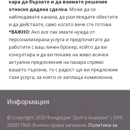
кара да бързате и да взимате решение
относно дадена сделка
.
Може да си
наблюдавате канала, да разглеждате обектите
и да действате, само когато вече сте готови.
*ВАЖНО:
Ако все пак имате нужда от
персонализирана услуга и предпочитате да
работите с ваш личен брокер, който да ви
консултира и да ви покаже на живо всички
актуални предложения на пазара спрямо
вашето търсене, то с радост ще ви предложим
тази услуга, за която се заплаща комисионна.
Информация
© Copyright 2020 Фондация “Делта Анализи” с ЕИК
205817969. Всички права запазени.
Политики за