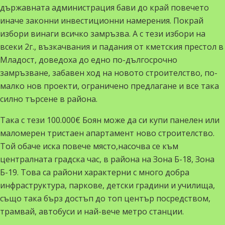
държавната
администрация
бави до край повечето
иначе законни инвестиционни намерения. Покрай
избори винаги всичко замръзва. А с тези избори на
всеки 2г., възкачвания и падания от кметския престол в
Младост, доведоха до едно по-дългосрочно
замръзване, забавен ход на новото строителство, по-
малко нов проекти, ограничено предлагане и все така
силно търсене в района.
Така с тези 100.000€ Боян може да си купи панелен или
маломерен тристаен апартамент ново
строителство
.
Той обаче иска повече място,
насочва
се към
централната
градска час, в района на Зона Б-18, Зона
Б-19. Това са райони характерни с много добра
инфраструктура, паркове, детски градини и училища,
също така бърз достъп до топ център посредством,
трамвай, автобуси и най-вече метро станции.