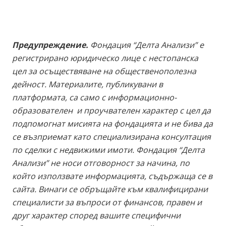
недвижими имоти, инвестиране в
недвижими имоти, недвижими имоти
инвестиции.
Предупреждение.
Фондация “Делта Анализи” е
регистрирано юридическо лице с нестопанска
цел за осъществяване на общественополезна
дейност. Материалите, публикувани в
платформата, са само с информационно-
образователен и проучвателен характер с цел да
подпомогнат мисията на фондацията и не бива да
се възприемат като специализирана консултация
по сделки с недвижими имоти. Фондация “Делта
Анализи” не носи отговорност за начина, по
който използвате информацията, съдържаща се в
сайта. Винаги се обръщайте към квалифицирани
специалисти за въпроси от финансов, правен и
друг характер според вашите специфични