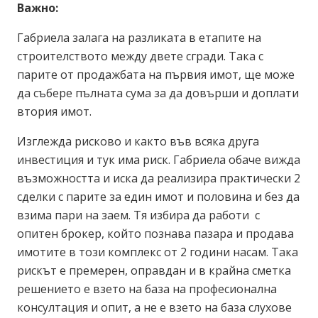
Важно:
Габриела залага на разликата в етапите на
строителството между двете сгради. Така с
парите от продажбата на първия имот, ще може
да събере пълната сума за да довърши и доплати
втория имот.
Изглежда рисково и както във всяка друга
инвестиция и тук има риск. Габриела обаче вижда
възможността и иска да реализира практически 2
сделки с парите за един имот и половина и без да
взима пари на заем. Тя избира да работи с
опитен брокер, който познава пазара и продава
имотите в този комплекс от 2 години насам. Така
рискът е премерен, оправдан и в крайна сметка
решението е взето на база на професионална
консултация и опит, а не е взето на база слухове