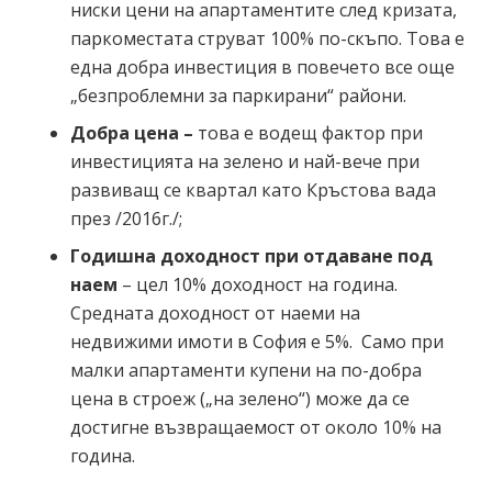
ниски цени на апартаментите след кризата,
паркоместата струват 100% по-скъпо. Това е
една добра инвестиция в повечето все още
„безпроблемни за паркирани“ райони.
Добра цена –
това е водещ фактор при
инвестицията на зелено и най-вече при
развиващ се квартал като Кръстова вада
през /2016г./;
Годишна доходност при отдаване под
наем
– цел 10% доходност на година.
Средната доходност от наеми на
недвижими имоти в София е 5%. Само при
малки апартаменти купени на по-добра
цена в строеж („на зелено“) може да се
достигне възвращаемост от около 10% на
година.