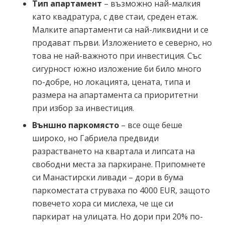
Тип апартамент
– възможно най-малкия
като квадратура, с две стаи, среден етаж.
Малките апартаменти са най-ликвидни и се
продават първи. Изложението е северно, но
това не най-важното при инвестиция. Със
сигурност южно изложение би било много
по-добре, но локацията, цената, типа и
размера на апартамента са приоритетни
при избор за инвестиция.
Външно паркомясто
– все още беше
широко, но Габриела предвиди
разрастването на квартала и липсата на
свободни места за паркиране. Припомнете
си Манастирски ливади – дори в бума
паркоместата струваха по 4000 EUR, защото
повечето хора си мислеха, че ще си
паркират на улицата. Но дори при 20% по-