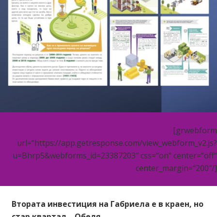
[grwebform
url=“https://app.getresponse.com/view_webform_v2.js?
u=Bhrp5&webforms_id=23387203″ css=“on“ center=“off“
center_margin=“200″/]
Втората инвестиция на Габриела е в краен, но
стар квартал – Обеля.