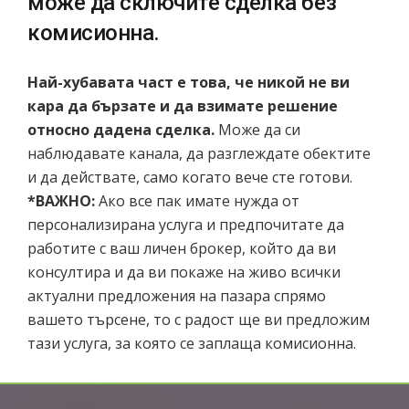
може да сключите сделка без
комисионна.
Най-хубавата част е това, че никой не ви
кара да бързате и да взимате решение
относно дадена сделка
.
Може да си
наблюдавате канала, да разглеждате обектите
и да действате, само когато вече сте готови.
*ВАЖНО:
Ако все пак имате нужда от
персонализирана услуга и предпочитате да
работите с ваш личен брокер, който да ви
консултира и да ви покаже на живо всички
актуални предложения на пазара спрямо
вашето търсене, то с радост ще ви предложим
тази услуга, за която се заплаща комисионна.