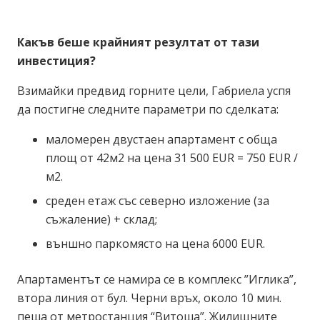
Какъв беше крайният резултат от тази
инвестиция?
Взимайки предвид горните цели, Габриела успя
да постигне следните параметри по сделката:
маломерен двустаен апартамент с обща
площ от 42м2 на цена 31 500 EUR = 750 EUR /
м2.
среден етаж със северно изложение (за
съжаление) + склад;
външно паркомясто на цена 6000 EUR.
Апартаментът се намира се в комплекс ”Иглика”,
втора линия от бул. Черни връх, около 10 мин.
пеша от метростанция “Витоша”. Жилищните