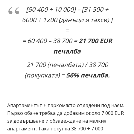
[50 400 + 10 000] – [31 500 +
6000 + 1200 (данъци и такси) ]
=
= 60 400 – 38 700 =
2
1
7
00
EUR
печалба
21 700 (печалбата) / 38 700
(покупката) =
56
% печалба.
Апартаментът + паркомясто отдадени под наем.
Първо обаче трябва да добавим около 7 000 EUR
за довършване и обзавеждане на малкия
апартамент. Така покупка 38 700 + 7 000