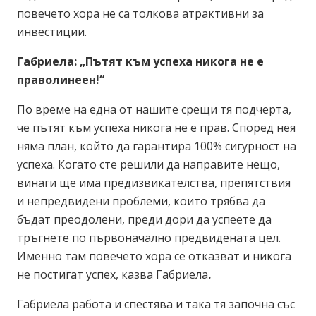
повечето хора не са толкова атрактивни за
инвестиции.
Габриела:
„
Пътят към успеха никога не е
праволинеен!“
По време на една от нашите срещи тя подчерта,
че пътят към успеха никога не е прав. Според нея
няма план, който да гарантира 100% сигурност на
успеха. Когато сте решили да направите нещо,
винаги ще има предизвикателства, препятствия
и непредвидени проблеми, които трябва да
бъдат преодолени, преди дори да успеете да
тръгнете по първоначално предвидената цел.
Именно там повечето хора се отказват и никога
не постигат успех, казва Габриела
.
Габриела работа и спестява и така тя започна със