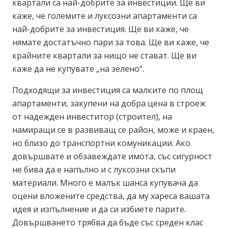
квартали са най-добрите за инвестиции. Ще ви
каже, че големите и луксозни апартаменти са
най-добрите за инвестиция. Ще ви каже, че
нямате достатъчно пари за това. Ще ви каже, че
крайните квартали за нищо не стават. Ще ви
каже да не купувате „на зелено“.
Подходящи за инвестиция са малките по площ
апартаменти, закупени на добра цена в строеж
от надежден инвеститор (строител), на
намиращи се в развиващ се район, може и краен,
но близо до транспортни комуникации. Ако
довършвате и обзавеждате имота, със сигурност
не бива да е напълно и с луксозни скъпи
материали. Много е малък шанса купувача да
оцени вложените средства, да му хареса вашата
идея и изпълнение и да си избиете парите.
Довършването трябва да бъде със среден клас