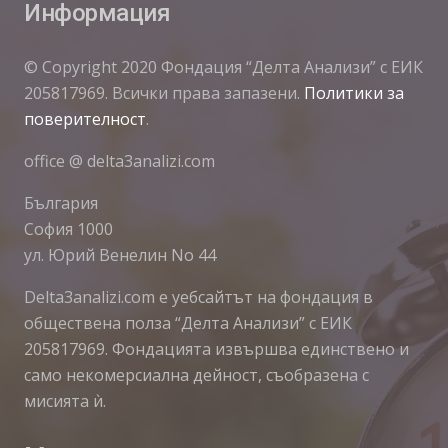
Информация
© Copyright 2020 Фондация “Делта Анализи” с ЕИК
205817969. Всички права запазени.
Политики за
поверителност
.
office @ delta3analizi.com
България
София 1000
ул. Юрий Венелин No 44
Delta3analizi.com e уебсайтът на фондация в
обществена полза “Делта Анализи” с ЕИК
205817969. Фондацията извършва единствено и
само некомерсиална дейност, съобразена с
мисията ѝ.