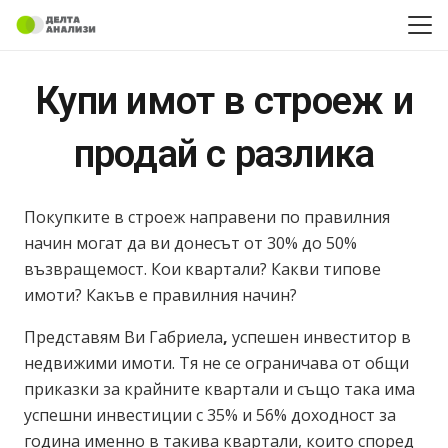
Купи имот в строеж и
продай с разлика
Покупките в строеж направени по правилния
начин могат да ви донесът от 30% до 50%
възвращемост. Кои квартали? Какви типове
имоти? Какъв е правилния начин?
Представям Ви Габриела
,
успешен инвеститор в
недвижими имоти. Тя не се ограничава от общи
приказки за крайните квартали и също така има
успешни инвестиции с 35% и 56% доходност за
година именно в такива квартали, които според