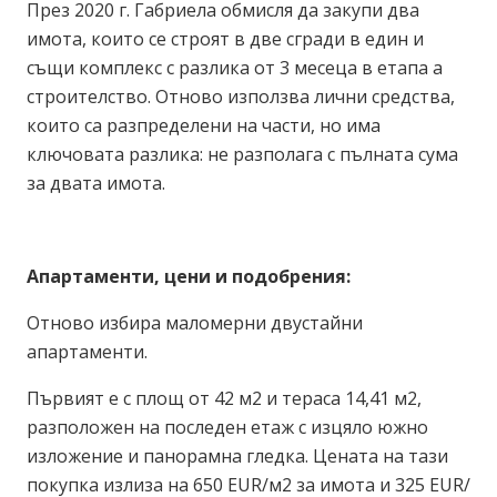
През 2020 г. Габриела обмисля да закупи два
имота, които се строят в две сгради в един и
същи комплекс с разлика от 3 месеца в етапа а
строителство. Отново използва лични средства,
които са разпределени на части, но има
ключовата разлика: не разполага с пълната сума
за двата имота.
Апартаменти, цени и подобрения:
Отново избира маломерни двустайни
апартаменти.
Първият е с площ от 42 м2 и тераса 14,41 м2,
разположен на последен етаж с изцяло южно
изложение и панорамна гледка. Цената на тази
покупка излиза на 650 EUR/м2 за имота и 325 EUR/