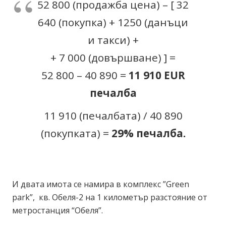
52 800 (продажба цена) – [ 32
640 (покупка) + 1250 (данъци
и такси) +
+ 7 000 (довършване) ] =
52 800 – 40 890 =
1
1
91
0
EUR
печалба
11 910 (печалбата) / 40 890
(покупката) =
29
% печалба.
И двата имота се намира в комплекс ”Green
park”, кв. Обеля-2 на 1 километър разстояние от
метростанция “Обеля”.